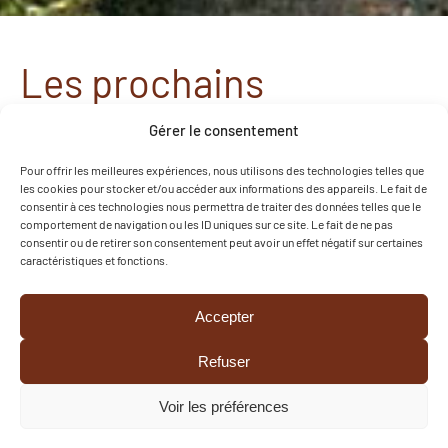
Les prochains
événements à la
Gérer le consentement
Colporteuse
Pour offrir les meilleures expériences, nous utilisons des technologies telles que
les cookies pour stocker et/ou accéder aux informations des appareils. Le fait de
consentir à ces technologies nous permettra de traiter des données telles que le
comportement de navigation ou les ID uniques sur ce site. Le fait de ne pas
VOIR TOUS LES ÉVÉNEMENTS
consentir ou de retirer son consentement peut avoir un effet négatif sur certaines
caractéristiques et fonctions.
28 août 2026
Accepter
Découverte des abeilles en famille
DÉCOUVRIR
Refuser
Voir les préférences