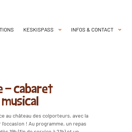
TIONS
KESKISPASS
INFOS & CONTACT
 - cabaret
 musical
ce au château des colporteurs, avec la
r l'occasion ! Au programme, un repas
dès 19h (fin de service à 21h) et un