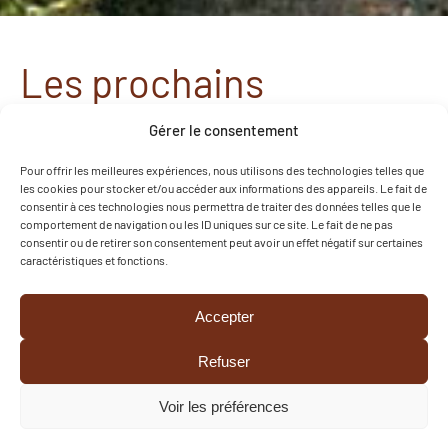
Les prochains
événements à la
Gérer le consentement
Colporteuse
Pour offrir les meilleures expériences, nous utilisons des technologies telles que
les cookies pour stocker et/ou accéder aux informations des appareils. Le fait de
consentir à ces technologies nous permettra de traiter des données telles que le
comportement de navigation ou les ID uniques sur ce site. Le fait de ne pas
VOIR TOUS LES ÉVÉNEMENTS
consentir ou de retirer son consentement peut avoir un effet négatif sur certaines
caractéristiques et fonctions.
28 août 2026
Accepter
Découverte des abeilles en famille
DÉCOUVRIR
Refuser
Voir les préférences