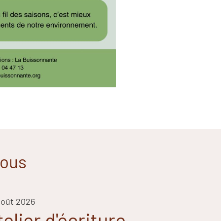
vous
août 2026
telier d'écriture