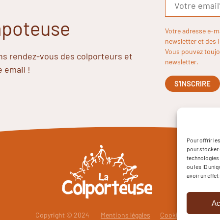
Papoteuse
Votre adresse e-m
newsletter et des 
Vous pouvez toujou
ins rendez-vous des colporteurs et
newsletter.
e email !
Pour offrir l
pour stocker 
technologies 
ou les ID uni
avoir un effet
Ac
Copyright © 2024
Mentions légales
Cookies