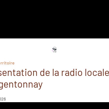
rritoire
entation de la radio local
rgentonnay
026