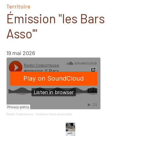
Territoire
Émission "les Bars
Asso'"
19 mai 2026
Radio Colporteuse
·
émission bars associatifs