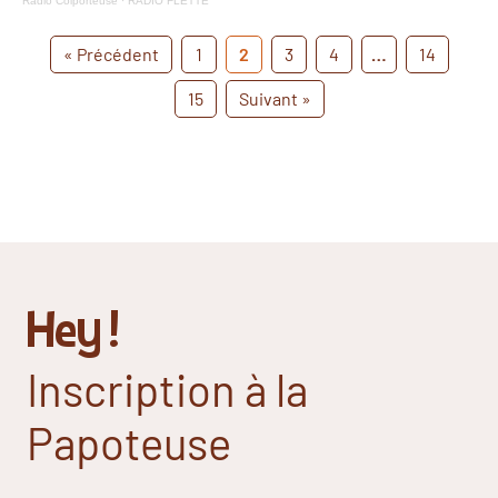
Radio Colporteuse
·
RADIO FLETTE
« Précédent
1
2
3
4
…
14
15
Suivant »
Hey !
Inscription à la
Papoteuse