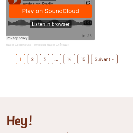
Radio Colporteuse
·
emission Radio Châteaux
1
2
3
…
14
15
Suivant »
Hey !