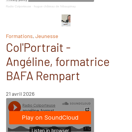
Radio Colporteuse
·
hugue château de l'ébaupinay
Formations
,
Jeunesse
Col'Portrait -
Angéline, formatrice
BAFA Rempart
21 avril 2026