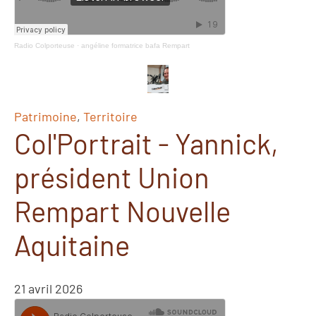
Radio Colporteuse
·
angéline formatrice bafa Rempart
Patrimoine
,
Territoire
Col'Portrait - Yannick,
président Union
Rempart Nouvelle
Aquitaine
21 avril 2026