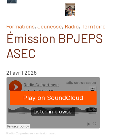
Formations
,
Jeunesse
,
Radio
,
Territoire
Émission BPJEPS
ASEC
21 avril 2026
Radio Colporteuse
·
emission asec