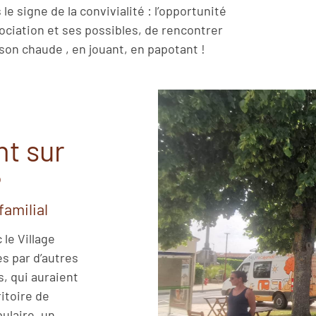
e signe de la convivialité : l’opportunité
ssociation et ses possibles, de rencontrer
on chaude , en jouant, en papotant !
nt sur
?
familial
le Village
s par d’autres
s, qui auraient
itoire de
ulaire, un