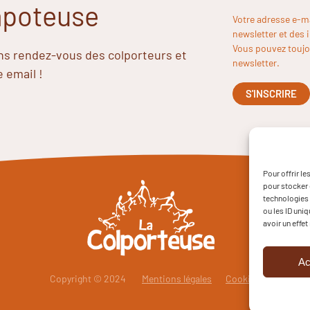
Papoteuse
Votre adresse e-m
newsletter et des 
Vous pouvez toujou
ins rendez-vous des colporteurs et
newsletter.
e email !
Pour offrir l
pour stocker 
technologies 
ou les ID uni
avoir un effet
Ac
Copyright © 2024
Mentions légales
Cookies