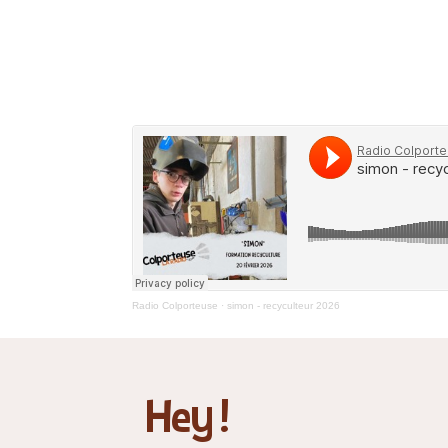
Radio Colporteuse
·
simon - recyculteur 2026
Hey !