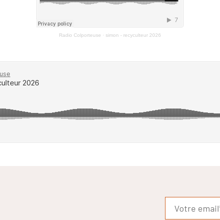
Radio Colporteuse
·
simon - recyculteur 2026