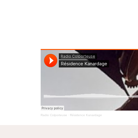
Radio Colporteuse
·
Résidence Kanardage