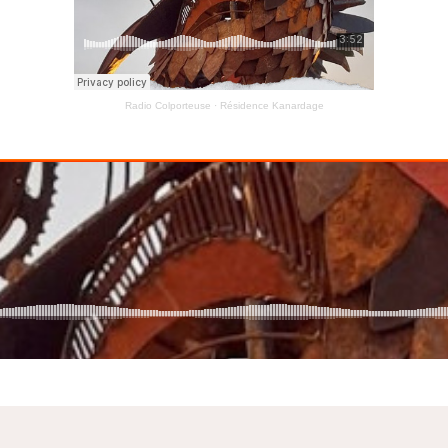
Radio Colporteuse
·
Résidence Kanardage