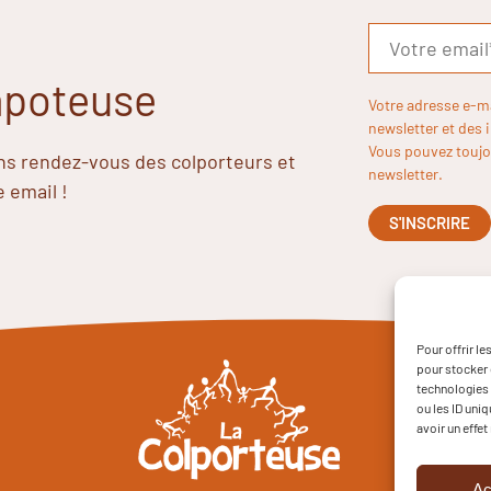
Papoteuse
Votre adresse e-m
newsletter et des 
Vous pouvez toujou
ins rendez-vous des colporteurs et
newsletter.
e email !
Pour offrir l
pour stocker 
technologies 
ou les ID uni
avoir un effet
Ac