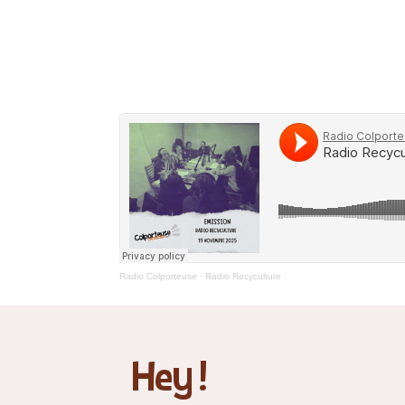
Radio Colporteuse
·
Radio Recyculture
Hey !