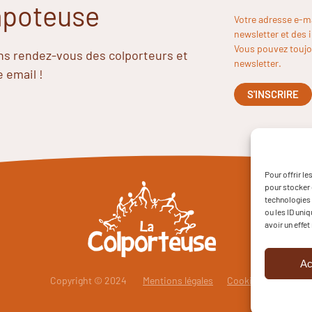
Papoteuse
Votre adresse e-m
newsletter et des 
Vous pouvez toujou
ins rendez-vous des colporteurs et
newsletter.
e email !
Pour offrir l
pour stocker 
technologies 
ou les ID uni
avoir un effet
Ac
Copyright © 2024
Mentions légales
Cookies