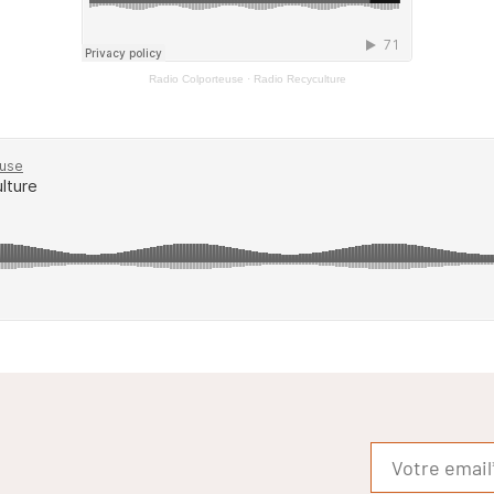
Radio Colporteuse
·
Radio Recyculture