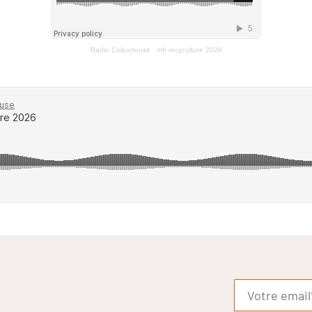
Radio Colporteuse
·
mfr recyculture 2026