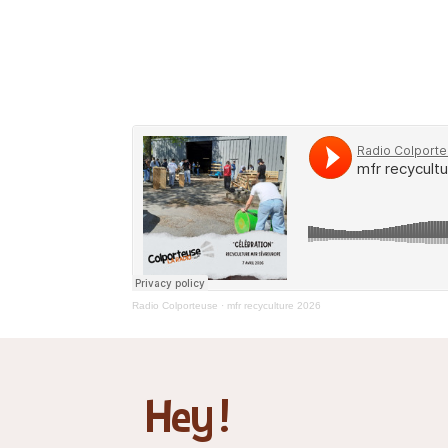
Radio Colporteuse
·
mfr recyculture 2026
Hey !