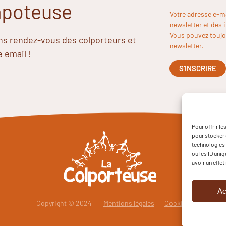
Papoteuse
Votre adresse e-m
newsletter et des 
Vous pouvez toujou
ins rendez-vous des colporteurs et
newsletter.
e email !
Pour offrir l
pour stocker 
technologies 
ou les ID uni
avoir un effet
Ac
Copyright © 2024
Mentions légales
Cookies