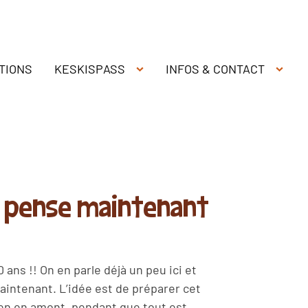
TIONS
KESKISPASS
INFOS & CONTACT
y pense maintenant
 ans !! On en parle déjà un peu ici et
aintenant. L’idée est de préparer cet
ien en amont, pendant que tout est