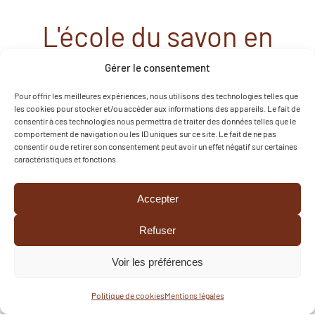
L'école du savon en
vadrouille à la ferme au
Gérer le consentement
l'Ouin
Pour offrir les meilleures expériences, nous utilisons des technologies telles que
les cookies pour stocker et/ou accéder aux informations des appareils. Le fait de
consentir à ces technologies nous permettra de traiter des données telles que le
comportement de navigation ou les ID uniques sur ce site. Le fait de ne pas
15 juillet 2026
consentir ou de retirer son consentement peut avoir un effet négatif sur certaines
caractéristiques et fonctions.
Samedi 11 juillet dernier, les collectifs de l'école du
savon et jardin ont bravés la chaleur et sont partis
Accepter
à la rencontre de Christine, productrice de Plantes
Aromatiques et Médicinales à Combrand…Après
Refuser
une déambulation parmis les très nombreuses
variétés de plantes, nous avons découvert les
Voir les préférences
créations végétales: hydrolats, macérats, baumes,
Politique de cookies
Mentions légales
tisanes, sirops..;et bientôt des produits […]