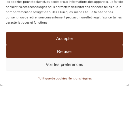
les cookies pour stocker et/ou accéder aux informations des appareils. Le fait de
comportements..et tentez de repérer la reine
consentir à ces technologies nous permettra de traiter des données telles que le
marquée d'un point blanc ! Mais […]
comportement de navigation ou les ID uniques sur ce site. Le fait de ne pas
consentir ou de retirer son consentement peut avoir un effet négatif sur certaines
caractéristiques et fonctions.
LIRE L'ARTICLE
Accepter
L'école du savon en
Refuser
vadrouille à la ferme au
Voir les préférences
l'Ouin
Politique de cookies
Mentions légales
15 juillet 2026
Samedi 11 juillet dernier, les collectifs de l'école du
savon et jardin ont bravés la chaleur et sont partis
à la rencontre de Christine, productrice de Plantes
Aromatiques et Médicinales à Combrand…Après