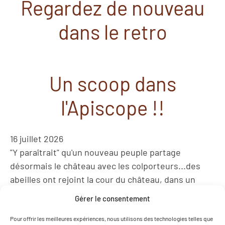
Regardez de nouveau
dans le retro
Un scoop dans
l'Apiscope !!
16 juillet 2026
"Y paraîtrait" qu'un nouveau peuple partage
désormais le château avec les colporteurs...des
abeilles ont rejoint la cour du château, dans un
habitat tout autant surprenant que expérimental:
Gérer le consentement
L'APISCOPE ! Venez découvrir l'antre de la colonie,
observez les abeilles au plus près, découvrez leurs
Pour offrir les meilleures expériences, nous utilisons des technologies telles que