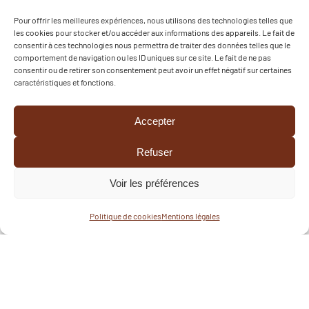
l'Ouin
Pour offrir les meilleures expériences, nous utilisons des technologies telles que
les cookies pour stocker et/ou accéder aux informations des appareils. Le fait de
15 juillet 2026
consentir à ces technologies nous permettra de traiter des données telles que le
comportement de navigation ou les ID uniques sur ce site. Le fait de ne pas
Samedi 11 juillet dernier, les collectifs de l'école du
consentir ou de retirer son consentement peut avoir un effet négatif sur certaines
savon et jardin ont bravés la chaleur et sont partis
caractéristiques et fonctions.
à la rencontre de Christine, productrice de Plantes
Aromatiques et Médicinales à Combrand…Après
Accepter
une déambulation parmis les très nombreuses
Refuser
variétés de plantes, nous avons découvert les
créations végétales: hydrolats, macérats, baumes,
Voir les préférences
tisanes, sirops..;et bientôt des produits […]
Politique de cookies
Mentions légales
LIRE L'ARTICLE